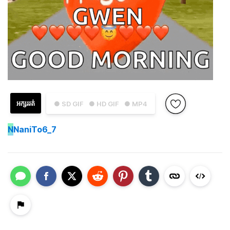
អក្សររត់
● SD GIF
● HD GIF
● MP4
N
NaniTo6_7