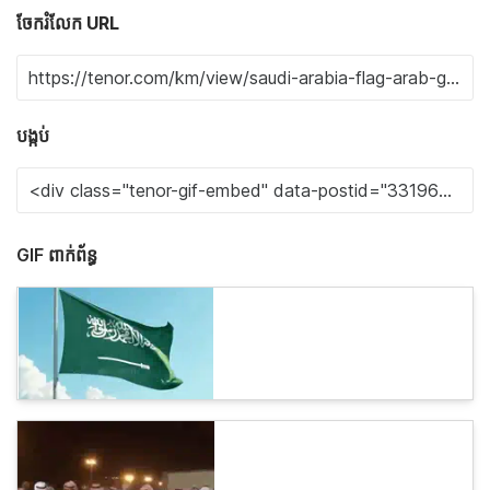
ចែករំលែក URL
បង្កប់
GIF ពាក់ព័ន្ធ