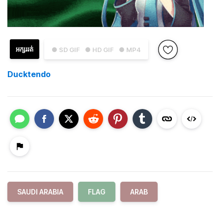
អក្សររត់
● SD GIF
● HD GIF
● MP4
Ducktendo
SAUDI ARABIA
FLAG
ARAB