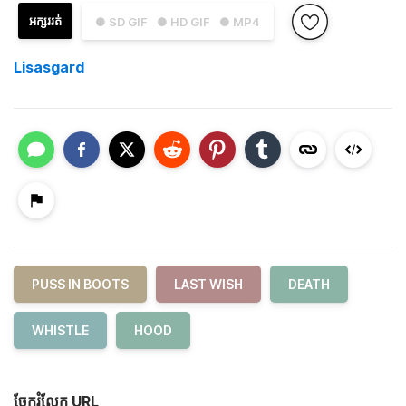
អក្សររត់
● SD GIF
● HD GIF
● MP4
Lisasgard
PUSS IN BOOTS
LAST WISH
DEATH
WHISTLE
HOOD
ចែករំលែក URL