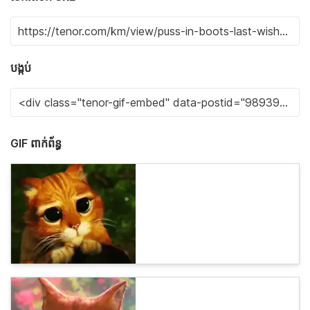
បង្កប់
GIF ពាក់ព័ន្ធ