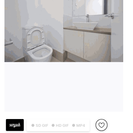
អក្សររត់
● SD GIF
● HD GIF
● MP4