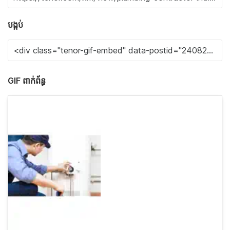
បង្កប់
GIF ពាក់ព័ន្ធ