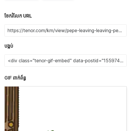
ចែករំលែក URL
បង្កប់
GIF ពាក់ព័ន្ធ