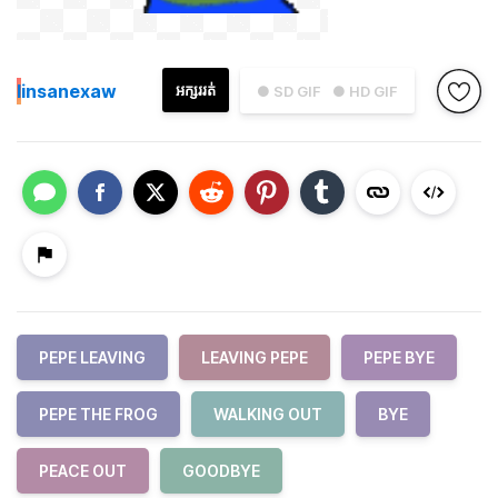
I
insanexaw
អក្សររត់
● SD GIF
● HD GIF
PEPE LEAVING
LEAVING PEPE
PEPE BYE
PEPE THE FROG
WALKING OUT
BYE
PEACE OUT
GOODBYE