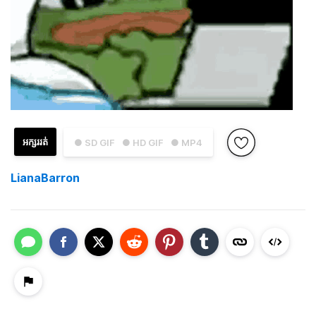
អក្សររត់
● SD GIF
● HD GIF
● MP4
LianaBarron