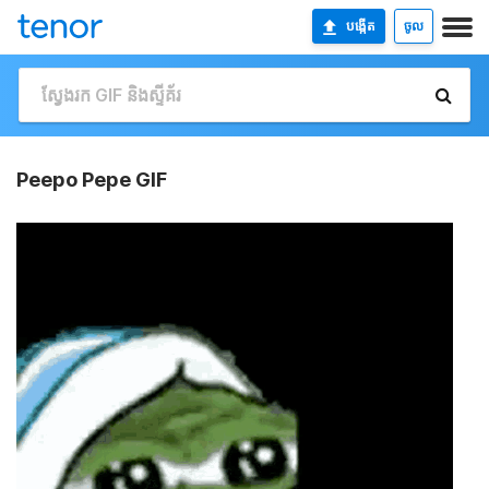
បង្កើត
ចូល
Peepo Pepe GIF