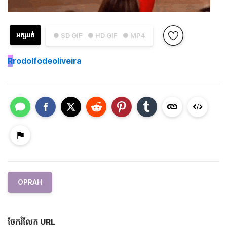
អក្សររត់
● SD GIF
● HD GIF
● MP4
R
rodolfodeoliveira
OPRAH
ចែករំលែក URL