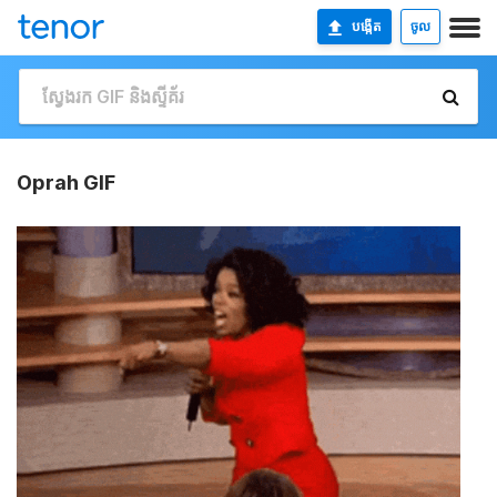
បង្កើត
ចូល
Oprah GIF