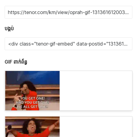
បង្កប់
GIF ពាក់ព័ន្ធ