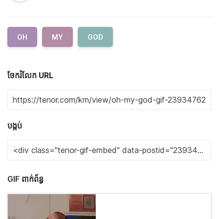
OH
MY
GOD
ចែករំលែក URL
បង្កប់
GIF ពាក់ព័ន្ធ