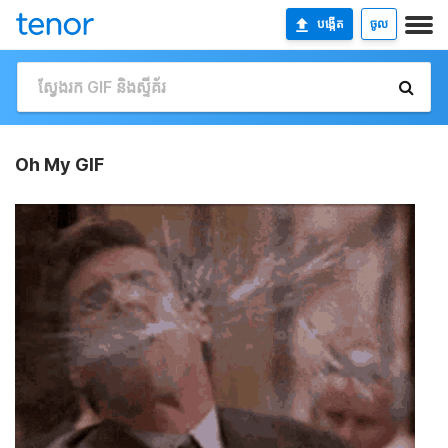
បង្កើត
ចូល
Oh My GIF