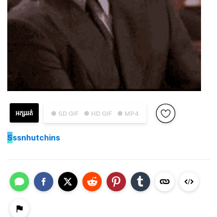
អក្សររត់
● SD GIF
● HD GIF
● MP4
S
ssnhutchins