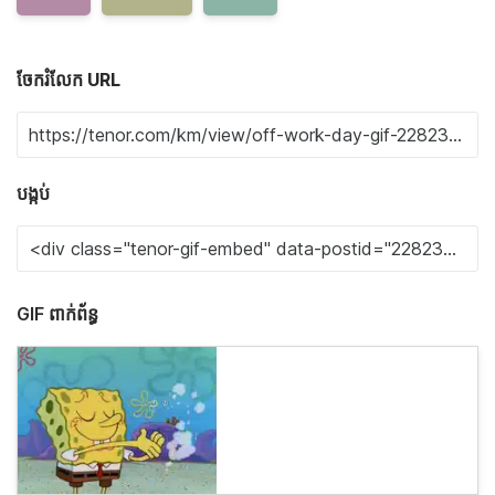
ចែករំលែក URL
បង្កប់
GIF ពាក់ព័ន្ធ