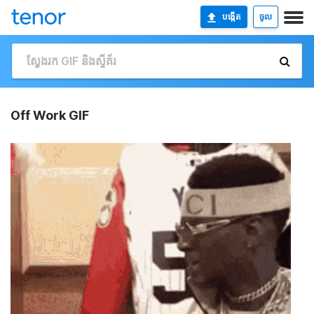
បង្កើត
ចូល
Off Work GIF