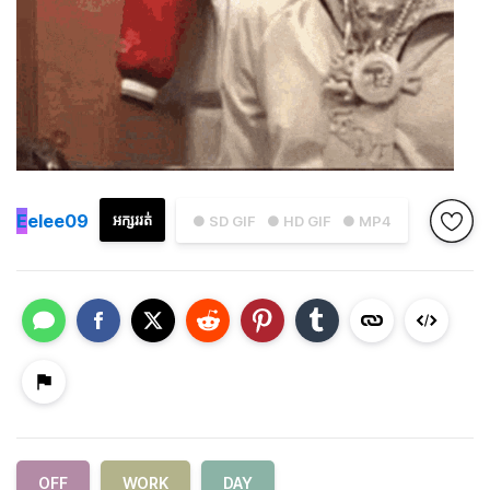
E
elee09
អក្សររត់
● SD GIF
● HD GIF
● MP4
OFF
WORK
DAY