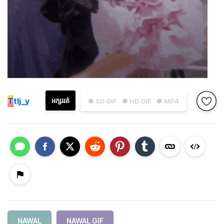
T
tlj_y
អក្សររត់
● SD GIF
● HD GIF
● MP4
NAWAL
NAWAL GIF