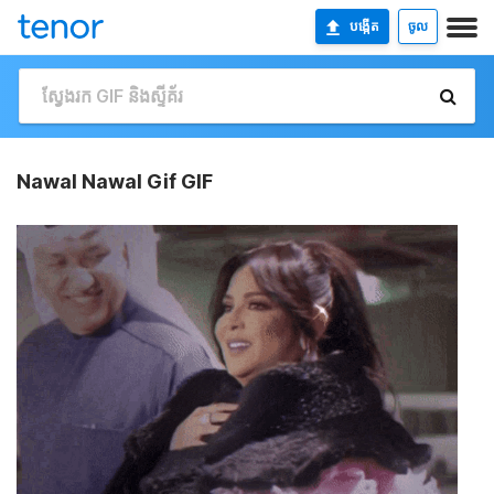
បង្កើត
ចូល
Nawal Nawal Gif GIF