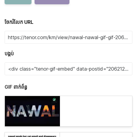
ចែករំលែក URL
បង្កប់
GIF ពាក់ព័ន្ធ