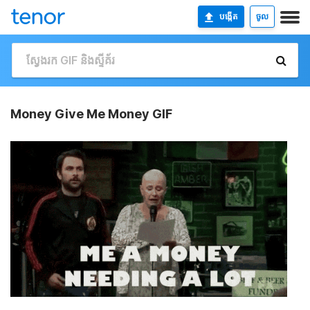
បង្កើត
ចូល
Money Give Me Money GIF