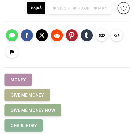
អក្សររត់
● SD GIF
● HD GIF
● MP4
MONEY
GIVE ME MONEY
GIVE ME MONEY NOW
CHARLIE DAY