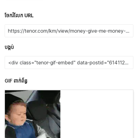
ចែករំលែក URL
បង្កប់
GIF ពាក់ព័ន្ធ