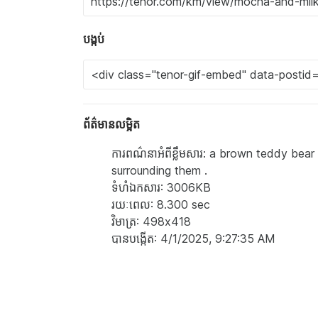
បង្កប់
ព័ត៌មានលម្អិត
ការពណ៌នាអំពីខ្លឹមសារ: a brown teddy bea
surrounding them .
ទំហំ​ឯកសារ: 3006KB
រយៈពេល: 8.300 sec
វិមាត្រ: 498x418
បាន​បង្កើត: 4/1/2025, 9:27:35 AM