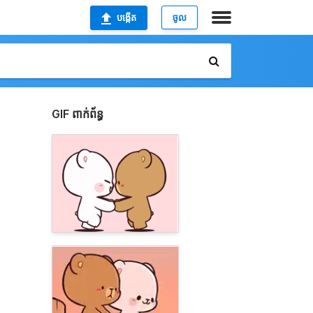
បង្កើត
ចូល
GIF ពាក់ព័ន្ធ