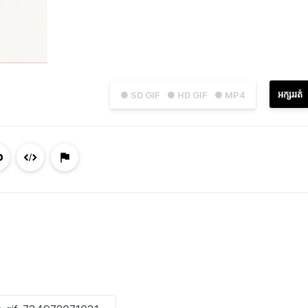
អក្សររត់
● SD GIF
● HD GIF
● MP4