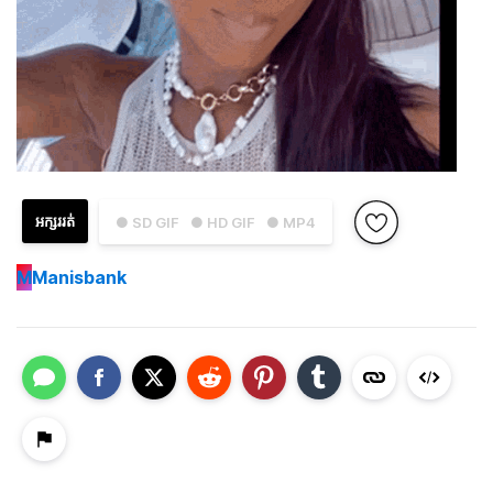
អក្សររត់
● SD GIF
● HD GIF
● MP4
M
Manisbank