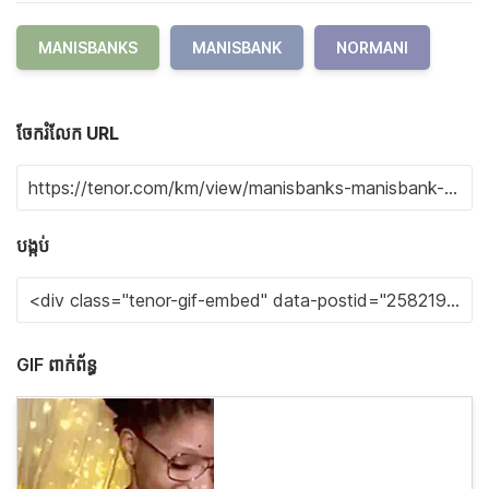
MANISBANKS
MANISBANK
NORMANI
ចែករំលែក URL
បង្កប់
GIF ពាក់ព័ន្ធ