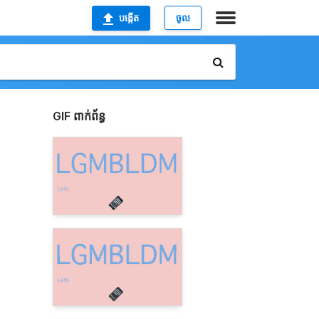
បង្កើត
ចូល
GIF ពាក់ព័ន្ធ