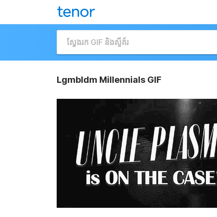
Lgmbldm Millennials GIF