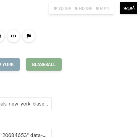
អក្សររត់
● SD GIF
● HD GIF
● MP4
 YORK
BLASEBALL