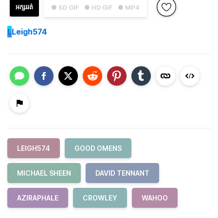
អក្សររត់
● SD GIF
● HD GIF
● MP4
L
Leigh574
LEIGH574
GOOD OMENS
MICHAEL SHEEN
DAVID TENNANT
AZIRAPHALE
CROWLEY
WAHOO