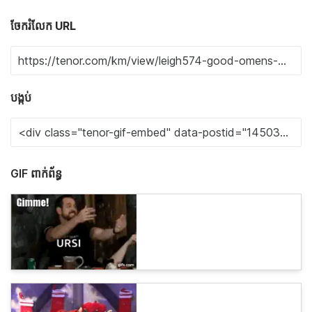
ចែករំលែក URL
បង្កប់
GIF ពាក់ព័ន្ធ