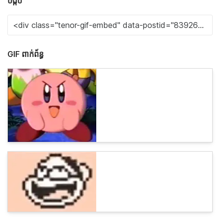
បង្កប់
GIF ពាក់ព័ន្ធ