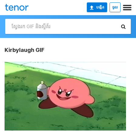
បង្កើត
ចូល
Kirbylaugh GIF