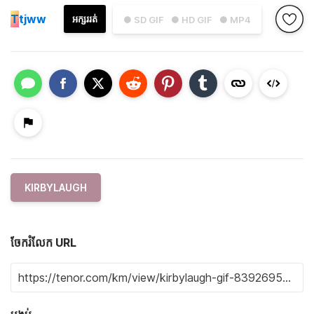
T
tjww
អក្សររត់
● SD GIF
● HD GIF
● MP4
KIRBYLAUGH
ចែករំលែក URL