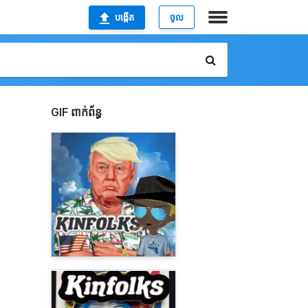
បង្កើត
ចូល
GIF ពាក់ព័ន្ធ