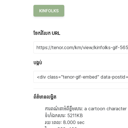
KINFOLKS
ចែករំលែក URL
បង្កប់
ព័ត៌មានលម្អិត
ការពណ៌នាអំពីខ្លឹមសារ: a cartoon characte
ទំហំ​ឯកសារ: 5211KB
រយៈពេល: 8.000 sec