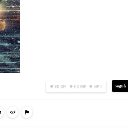
អក្សររត់
● SD GIF
● HD GIF
● MP4