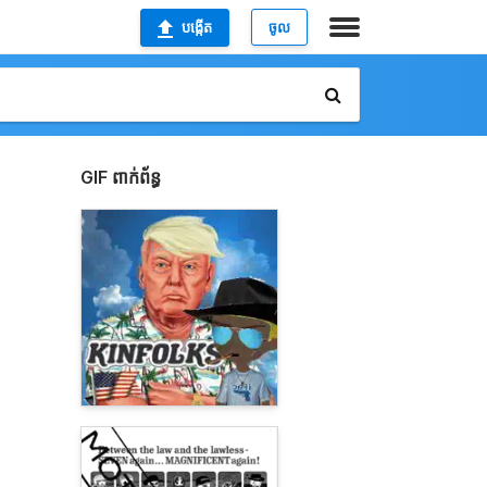
បង្កើត
ចូល
GIF ពាក់ព័ន្ធ