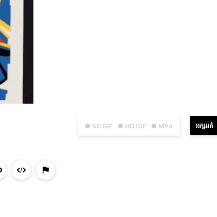
អក្សររត់
● SD GIF
● HD GIF
● MP4