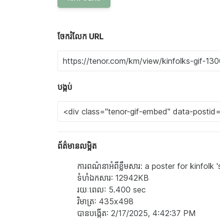
ចែករំលែក URL
បង្កប់
ព័ត៌មានលម្អិត
ការពណ៌នាអំពីខ្លឹមសារ: a poster for kinfo
ទំហំ​ឯកសារ: 12942KB
រយៈពេល: 5.400 sec
វិមាត្រ: 435x498
បាន​បង្កើត: 2/17/2025, 4:42:37 PM