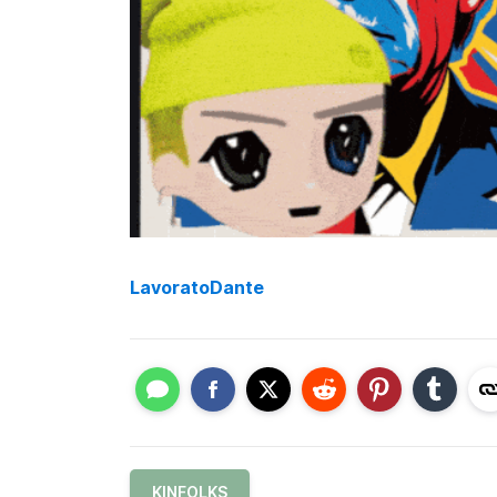
LavoratoDante
KINFOLKS