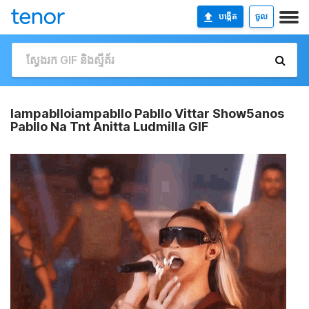
បង្កើត
ចូល
Iampablloiampabllo Pabllo Vittar Show5anos
Pabllo Na Tnt Anitta Ludmilla GIF