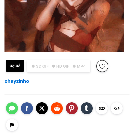
អក្សររត់
● SD GIF
● HD GIF
● MP4
ohayzinho