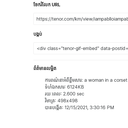
ចែករំលែក URL
បង្កប់
ព័ត៌មានលម្អិត
ការពណ៌នាអំពីខ្លឹមសារ: a woman in a corset
ទំហំ​ឯកសារ: 6124KB
រយៈពេល: 2.600 sec
វិមាត្រ: 498x498
បាន​បង្កើត: 12/15/2021, 3:30:16 PM