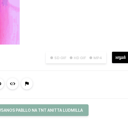
អក្សររត់
● SD GIF
● HD GIF
● MP4
5ANOS PABLLO NA TNT ANITTA LUDMILLA