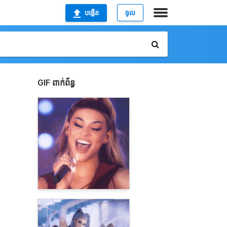
បង្កើត
ចូល
GIF ពាក់ព័ន្ធ