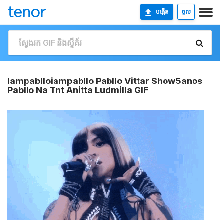
បង្កើត
ចូល
Iampablloiampabllo Pabllo Vittar Show5anos
Pabllo Na Tnt Anitta Ludmilla GIF