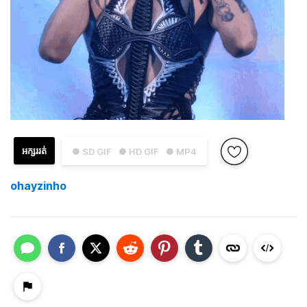
អក្សររត់
● SD GIF
● HD GIF
● MP4
ohayzinho