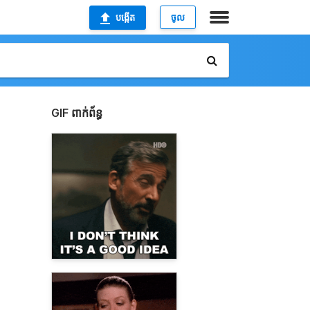
បង្កើត
ចូល
GIF ពាក់ព័ន្ធ