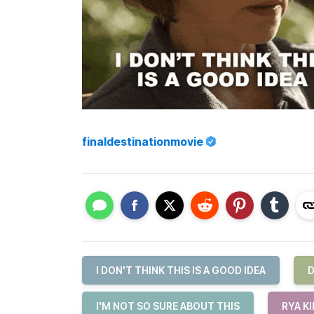
finaldestinationmovie
I DON'T THINK THIS IS A GOOD IDEA
D
I'M NOT SO SURE ABOUT THIS
RYA K