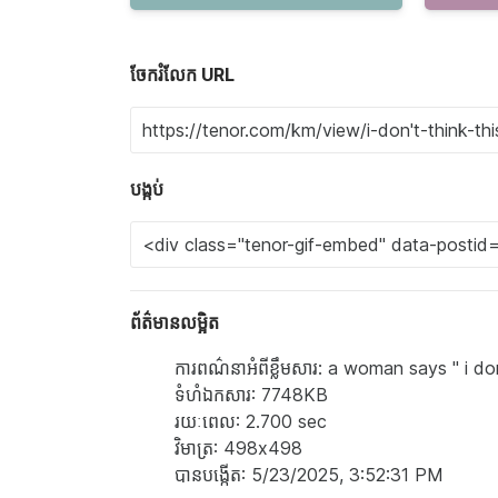
ចែករំលែក URL
បង្កប់
ព័ត៌មានលម្អិត
ការពណ៌នាអំពីខ្លឹមសារ: a woman says " i don
ទំហំ​ឯកសារ: 7748KB
រយៈពេល: 2.700 sec
វិមាត្រ: 498x498
បាន​បង្កើត: 5/23/2025, 3:52:31 PM