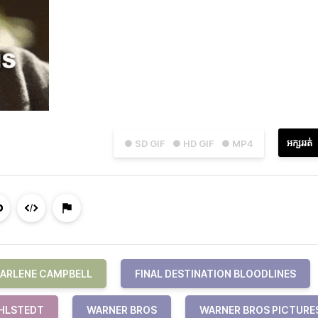
អក្សររត់
● SD GIF
● HD GIF
● MP4
ARLENE CAMPBELL
FINAL DESTINATION BLOODLINES
IHLSTEDT
WARNER BROS
WARNER BROS PICTURE