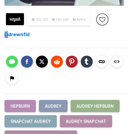
អក្សររត់
● SD GIF
● HD GIF
● MP4
D
drewnfld
HEPBURN
AUDREY
AUDREY HEPBURN
SNAPCHAT AUDREY
AUDREY SNAPCHAT