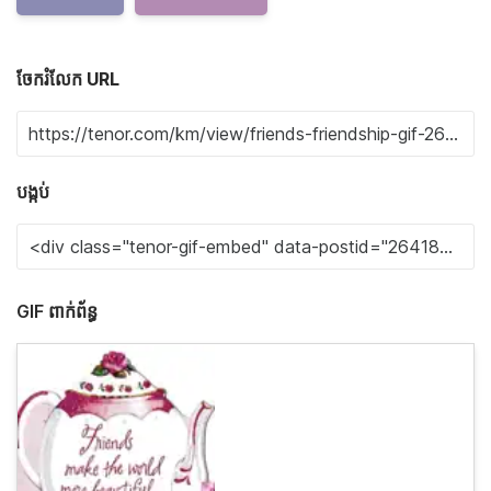
ចែករំលែក URL
បង្កប់
GIF ពាក់ព័ន្ធ