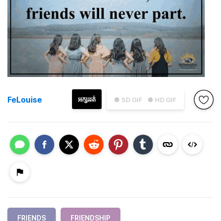
FeLouise
អក្សររត់
● SD GIF
● HD GIF
FRIENDS
FRIENDSHIP