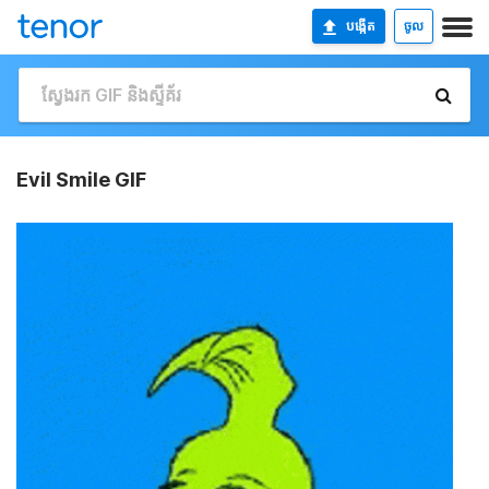
បង្កើត
ចូល
Evil Smile GIF