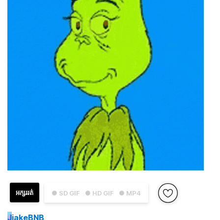
អក្សររត់
● SD GIF
● HD GIF
● MP4
J
jakeBNB