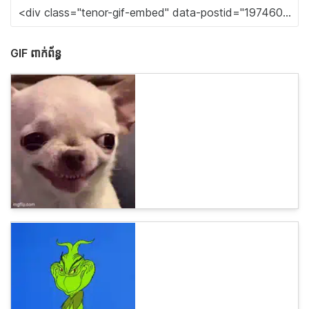
GIF ពាក់ព័ន្ធ