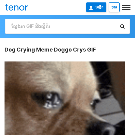
បង្កើត
ចូល
Dog Crying Meme Doggo Crys GIF