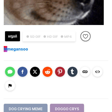
អក្សររត់
● SD GIF
● HD GIF
● MP4
M
megansoo
DOG CRYING MEME
DOGGO CRYS