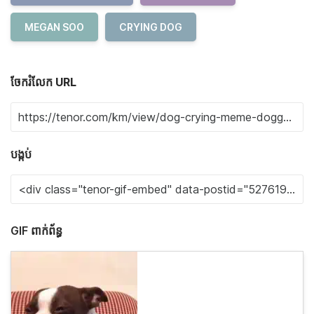
MEGAN SOO
CRYING DOG
ចែករំលែក URL
បង្កប់
GIF ពាក់ព័ន្ធ