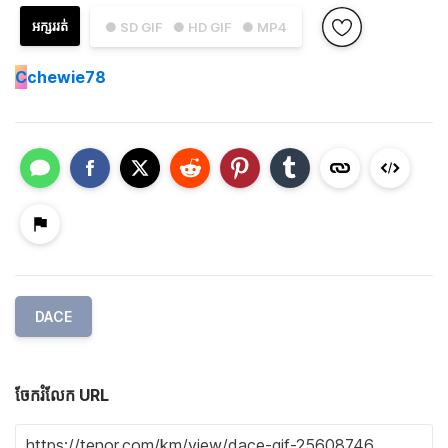
អក្សររត់
● SD GIF
● HD GIF
● MP4
C
chewie78
DACE
ចែករំលែក URL