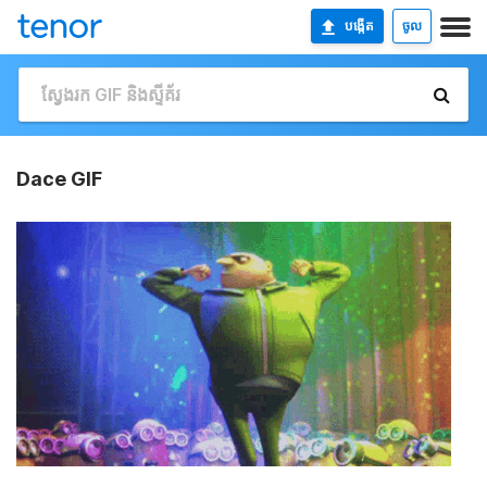
បង្កើត
ចូល
Dace GIF