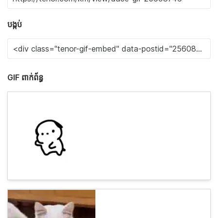
បង្កប់
GIF ពាក់ព័ន្ធ