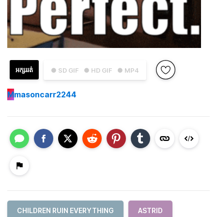
អក្សររត់
● SD GIF
● HD GIF
● MP4
M
masoncarr2244
CHILDREN RUIN EVERYTHING
ASTRID