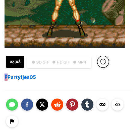
អក្សររត់
● SD GIF
● HD GIF
● MP4
P
Partyfjes05