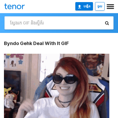
បង្កើត
ចូល
Byndo Gehk Deal With It GIF