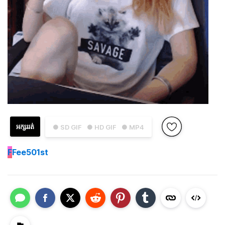
អក្សររត់
● SD GIF
● HD GIF
● MP4
F
Fee501st