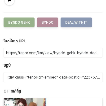
BYNDO GEHK
BYNDO
DEAL WITH IT
ចែករំលែក URL
បង្កប់
GIF ពាក់ព័ន្ធ