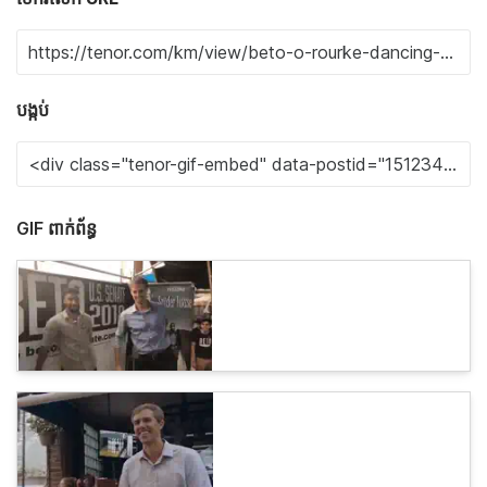
បង្កប់
GIF ពាក់ព័ន្ធ