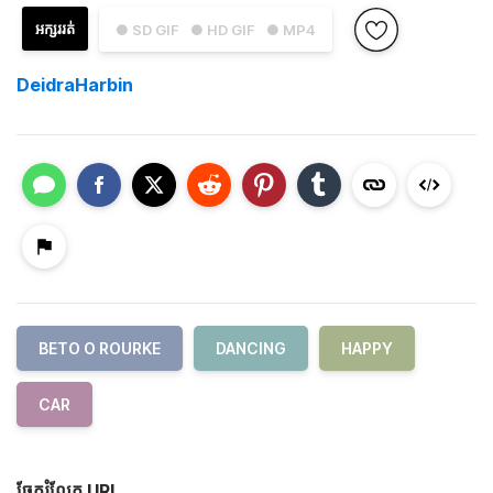
អក្សររត់
● SD GIF
● HD GIF
● MP4
DeidraHarbin
BETO O ROURKE
DANCING
HAPPY
CAR
ចែករំលែក URL