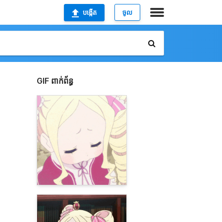
បង្កើត
ចូល
GIF ពាក់ព័ន្ធ