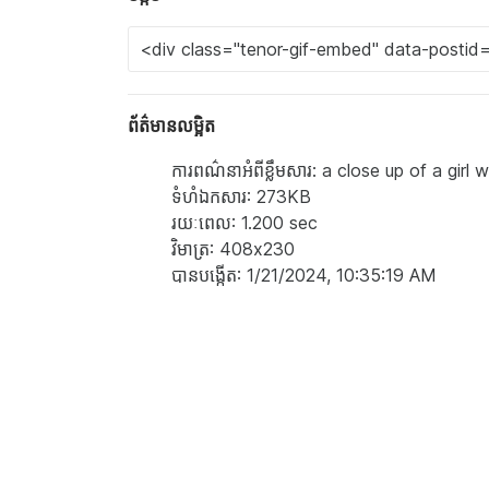
ព័ត៌មានលម្អិត
ការពណ៌នាអំពីខ្លឹមសារ: a close up of a gir
ទំហំ​ឯកសារ: 273KB
រយៈពេល: 1.200 sec
វិមាត្រ: 408x230
បាន​បង្កើត: 1/21/2024, 10:35:19 AM