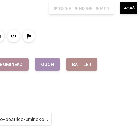
អក្សររត់
● SD GIF
● HD GIF
● MP4
E UMINEKO
OUCH
BATTLER