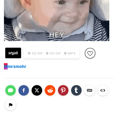
អក្សររត់
● SD GIF
● HD GIF
● MP4
M
mrsmohr