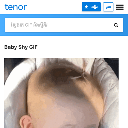
បង្កើត
ចូល
Baby Shy GIF