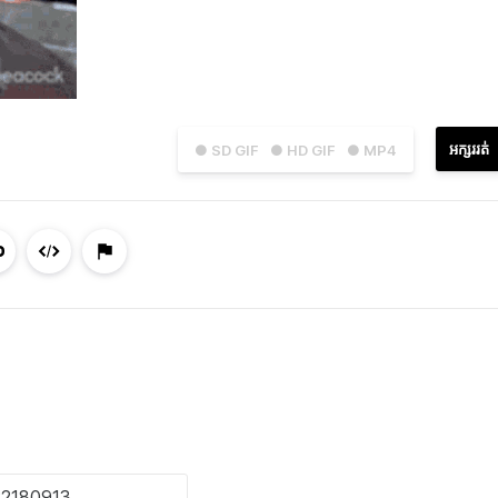
អក្សររត់
● SD GIF
● HD GIF
● MP4