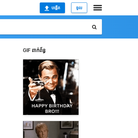
បង្កើត
ចូល
GIF ពាក់ព័ន្ធ