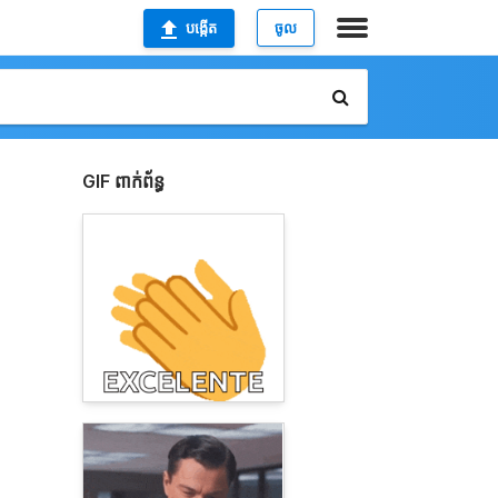
បង្កើត
ចូល
GIF ពាក់ព័ន្ធ