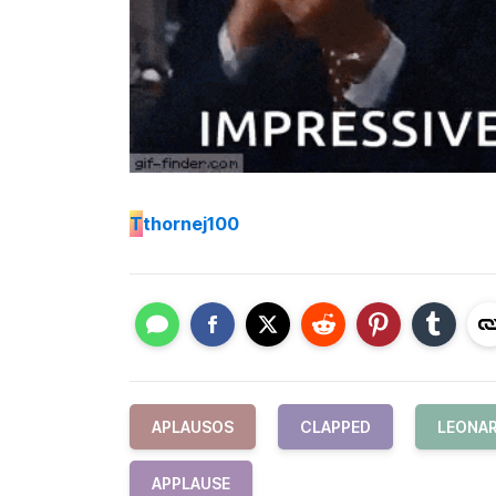
T
thornej100
APLAUSOS
CLAPPED
LEONAR
APPLAUSE