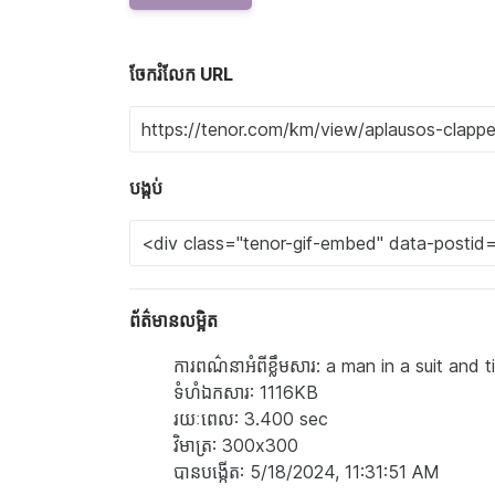
ចែករំលែក URL
បង្កប់
ព័ត៌មានលម្អិត
ការពណ៌នាអំពីខ្លឹមសារ: a man in a suit and
ទំហំ​ឯកសារ: 1116KB
រយៈពេល: 3.400 sec
វិមាត្រ: 300x300
បាន​បង្កើត: 5/18/2024, 11:31:51 AM