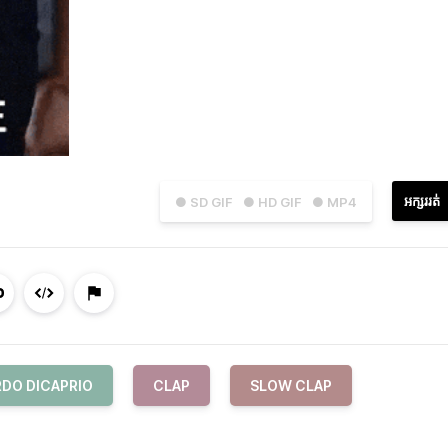
អក្សររត់
● SD GIF
● HD GIF
● MP4
DO DICAPRIO
CLAP
SLOW CLAP