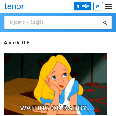
បង្កើត
ចូល
Alice In GIF