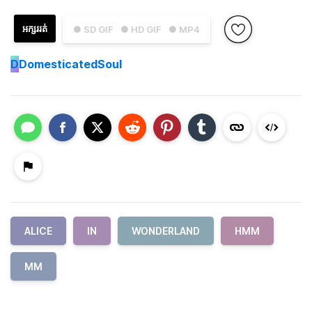
អក្សររត់
● SD GIF
● HD GIF
● MP4
D
DomesticatedSoul
ALICE
IN
WONDERLAND
HMM
MM