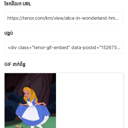
ចែករំលែក URL
បង្កប់
GIF ពាក់ព័ន្ធ