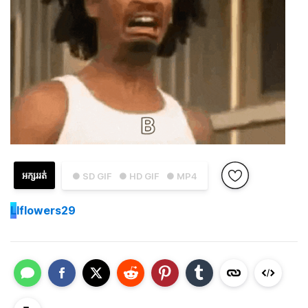
អក្សររត់
● SD GIF
● HD GIF
● MP4
L
lflowers29