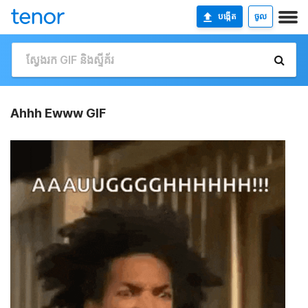
បង្កើត
ចូល
Ahhh Ewww GIF