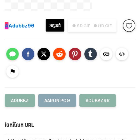
A
Adubbz96
អក្សររត់
● SD GIF
● HD GIF
ADUBBZ
AARON POG
ADUBBZ96
ចែករំលែក URL