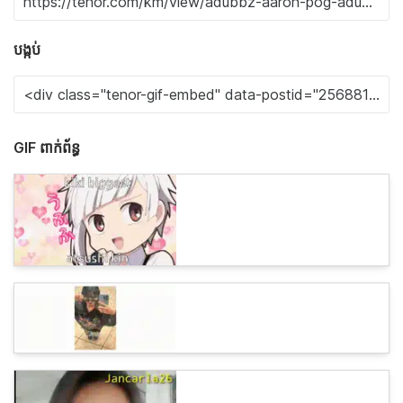
បង្កប់
GIF ពាក់ព័ន្ធ