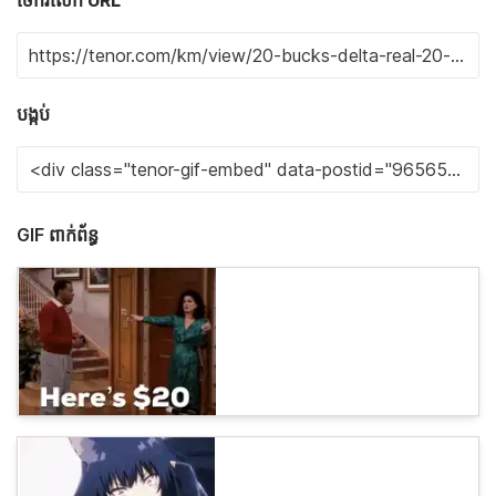
បង្កប់
GIF ពាក់ព័ន្ធ