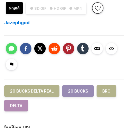
អក្សររត់
● SD GIF
● HD GIF
● MP4
Jazephgod
20 BUCKS DELTA REAL
20 BUCKS
BRO
DELTA
ចែករំលែក URL