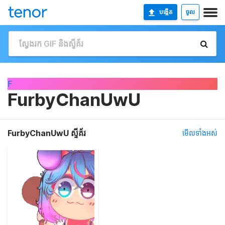
បង្កើត
ចូល
F
FurbyChanUwU
FurbyChanUwU ស្ទីគ័រ
មើលទាំងអស់