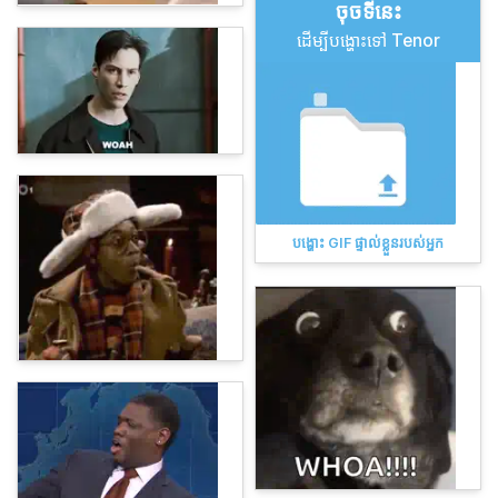
ចុច​ទីនេះ
ដើម្បីបង្ហោះទៅ Tenor
បង្ហោះ GIF ផ្ទាល់ខ្លួនរបស់អ្នក