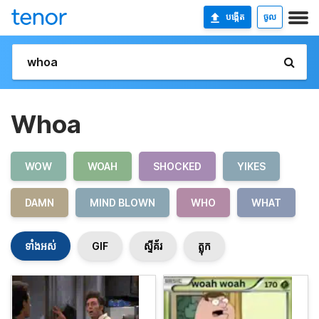
បង្កើត
ចូល
Whoa
WOW
WOAH
SHOCKED
YIKES
DAMN
MIND BLOWN
WHO
WHAT
ទាំងអស់
GIF
ស្ទីគ័រ
ត្លុក