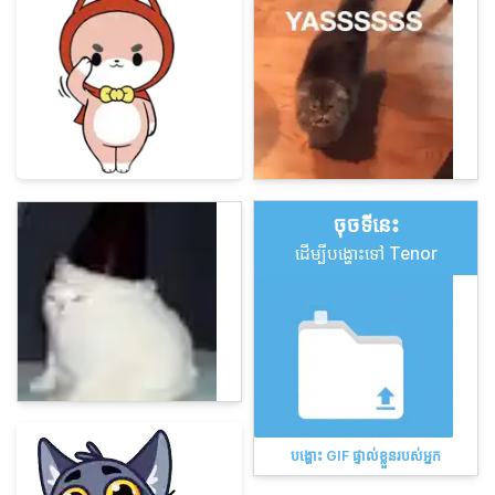
ចុច​ទីនេះ
ដើម្បីបង្ហោះទៅ Tenor
បង្ហោះ GIF ផ្ទាល់ខ្លួនរបស់អ្នក