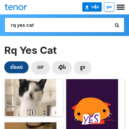
បង្កើត
ចូល
Rq Yes Cat
ទាំងអស់
GIF
ស្ទីគ័រ
ត្លុក