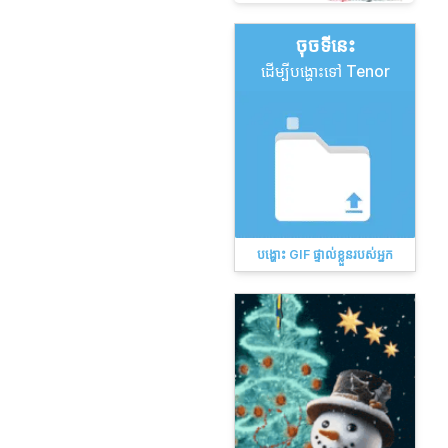
ចុច​ទីនេះ
ដើម្បីបង្ហោះទៅ Tenor
បង្ហោះ GIF ផ្ទាល់ខ្លួនរបស់អ្នក