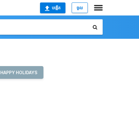
បង្កើត
ចូល
HAPPY HOLIDAYS