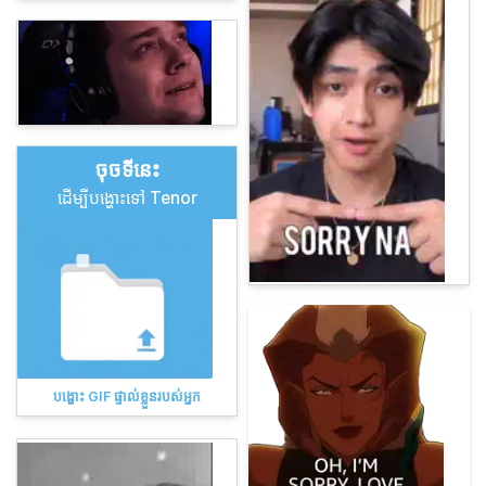
ចុច​ទីនេះ
ដើម្បីបង្ហោះទៅ Tenor
បង្ហោះ GIF ផ្ទាល់ខ្លួនរបស់អ្នក