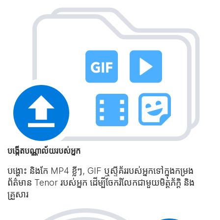
បង្កើតបណ្ណាល័យរបស់អ្នក
បង្ហោះ និងកែ MP4 ខ្លីៗ, GIF ឬស្ទីគ័ររបស់អ្នកទៅក្នុងកម្រង
ព័ត៌មាន Tenor របស់អ្នក ដើម្បីចែករំលែកជាមួយមិត្តភ័ក្ដិ និង
គ្រួសារ