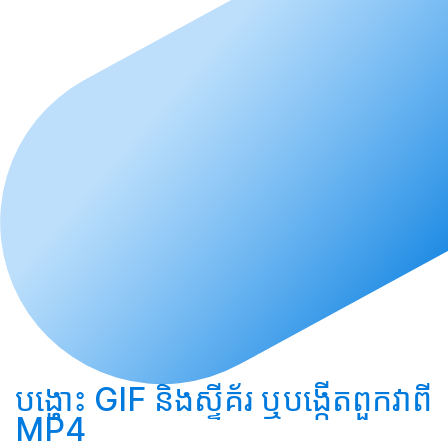
បង្ហោះ
GIF និងស្ទីគ័រ ឬ
បង្កើត
ពួកវាពី
MP4