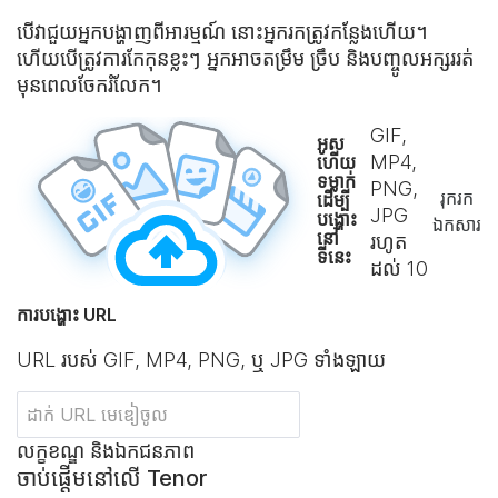
បើវាជួយអ្នកបង្ហាញពីអារម្មណ៍ នោះអ្នករកត្រូវកន្លែងហើយ។
ហើយបើត្រូវការកែកុនខ្លះៗ អ្នកអាច​តម្រឹម ច្រឹប និងបញ្ចូលអក្សររត់
មុនពេល​ចែករំលែក។
GIF,
អូស
MP4,
ហើយ
ទម្លាក់
PNG,
រុករក​
ដើម្បី
JPG
បង្ហោះ
ឯកសារ
នៅ
រហូត
ទីនេះ
ដល់
10
ការបង្ហោះ URL
URL របស់ GIF, MP4, PNG, ឬ JPG ទាំងឡាយ
លក្ខខណ្ឌ និងឯកជនភាព
ចាប់ផ្ដើមនៅលើ Tenor