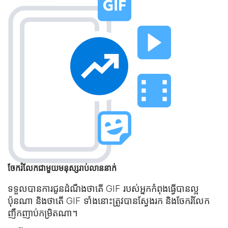
ចែករំលែកជាមួយមនុស្សរាប់លាននាក់
ទទួលបាន​ការជូនដំណឹងថាតើ GIF របស់អ្នក​កំពុងធ្វើបានល្អ
ប៉ុនណា និងថាតើ GIF ទាំងនោះ​ត្រូវបានស្វែងរក និងចែករំលែក​
ញឹកញាប់កម្រិតណា។