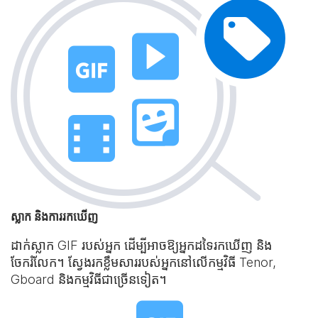
ស្លាក និងការរកឃើញ
ដាក់ស្លាក GIF របស់អ្នក ដើម្បីអាចឱ្យអ្នកដទៃរកឃើញ និង
ចែករំលែក។ ស្វែងរកខ្លឹមសាររបស់អ្នកនៅលើកម្មវិធី Tenor,
Gboard និងកម្មវិធីជាច្រើនទៀត។