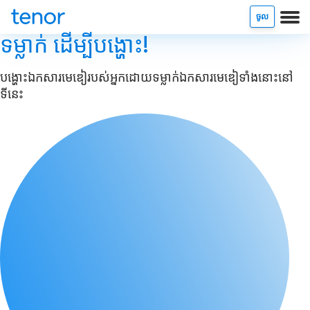
ចូល
ទម្លាក់ ដើម្បីបង្ហោះ!
បង្ហោះ​ឯកសារមេឌៀរបស់អ្នក​ដោយទម្លាក់ឯកសារមេឌៀ​ទាំងនោះនៅ
ទីនេះ