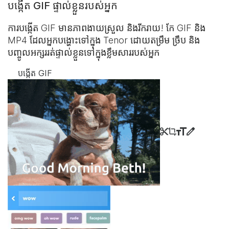
បង្កើត GIF ផ្ទាល់ខ្លួនរបស់អ្នក
ការបង្កើត GIF មានភាពងាយស្រួល និងរីករាយ! កែ GIF និង
MP4 ដែលអ្នកបង្ហោះ​ទៅក្នុង Tenor ដោយតម្រឹម ច្រឹប និង
បញ្ចូលអក្សររត់​ផ្ទាល់ខ្លួន​ទៅក្នុង​ខ្លឹមសាររបស់អ្នក
បង្កើត GIF