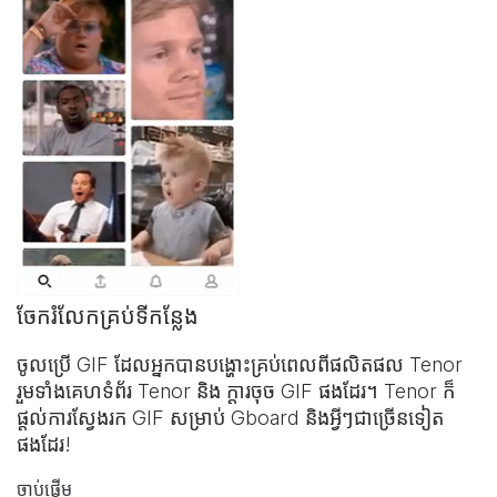
ចែករំលែកគ្រប់ទីកន្លែង
ចូលប្រើ GIF ដែលអ្នកបានបង្ហោះ​គ្រប់ពេលពី​ផលិតផល Tenor
រួមទាំង​គេហទំព័រ Tenor និង
ក្ដារចុច GIF
ផងដែរ។ Tenor ក៏
ផ្ដល់ការស្វែងរក GIF សម្រាប់ Gboard និងអ្វីៗជាច្រើនទៀត
ផងដែរ!
ចាប់ផ្ដើម