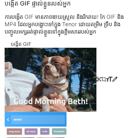
បង្កើត GIF ផ្ទាល់ខ្លួនរបស់អ្នក
ការបង្កើត GIF មានភាពងាយស្រួល និងរីករាយ! កែ GIF និង
MP4 ដែលអ្នកបង្ហោះ​ទៅក្នុង Tenor ដោយតម្រឹម ច្រឹប និង
បញ្ចូលអក្សររត់​ផ្ទាល់ខ្លួន​ទៅក្នុង​ខ្លឹមសាររបស់អ្នក
បង្កើត GIF