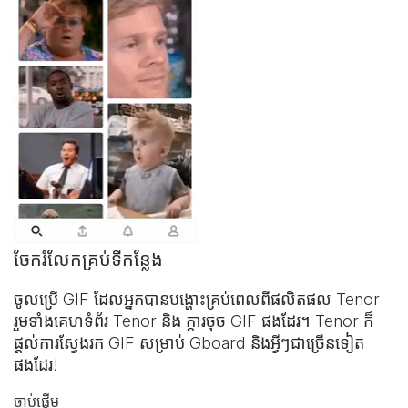
ចែករំលែកគ្រប់ទីកន្លែង
ចូលប្រើ GIF ដែលអ្នកបានបង្ហោះ​គ្រប់ពេលពី​ផលិតផល Tenor
រួមទាំង​គេហទំព័រ Tenor និង
ក្ដារចុច GIF
ផងដែរ។ Tenor ក៏
ផ្ដល់ការស្វែងរក GIF សម្រាប់ Gboard និងអ្វីៗជាច្រើនទៀត
ផងដែរ!
ចាប់ផ្ដើម