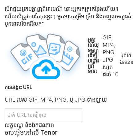
បើវាជួយអ្នកបង្ហាញពីអារម្មណ៍ នោះអ្នករកត្រូវកន្លែងហើយ។
ហើយបើត្រូវការកែកុនខ្លះៗ អ្នកអាច​តម្រឹម ច្រឹប និងបញ្ចូលអក្សររត់
មុនពេល​ចែករំលែក។
GIF,
អូស
MP4,
ហើយ
ទម្លាក់
PNG,
រុករក​
ដើម្បី
JPG
បង្ហោះ
ឯកសារ
នៅ
រហូត
ទីនេះ
ដល់
10
ការបង្ហោះ URL
URL របស់ GIF, MP4, PNG, ឬ JPG ទាំងឡាយ
លក្ខខណ្ឌ និងឯកជនភាព
ចាប់ផ្ដើមនៅលើ Tenor