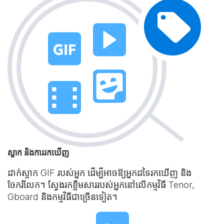
ស្លាក និងការរកឃើញ
ដាក់ស្លាក GIF របស់អ្នក ដើម្បីអាចឱ្យអ្នកដទៃរកឃើញ និង
ចែករំលែក។ ស្វែងរកខ្លឹមសាររបស់អ្នកនៅលើកម្មវិធី Tenor,
Gboard និងកម្មវិធីជាច្រើនទៀត។