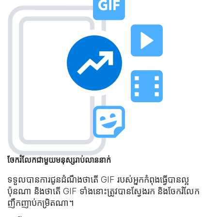
ចែករំលែកជាមួយមនុស្សរាប់លាននាក់
ទទួលបាន​ការជូនដំណឹងថាតើ GIF របស់អ្នក​កំពុងធ្វើបានល្អ
ប៉ុនណា និងថាតើ GIF ទាំងនោះ​ត្រូវបានស្វែងរក និងចែករំលែក​
ញឹកញាប់កម្រិតណា។