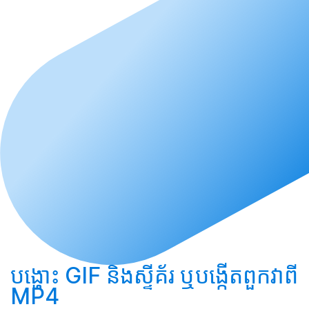
បង្ហោះ
GIF និងស្ទីគ័រ ឬ
បង្កើត
ពួកវាពី
MP4