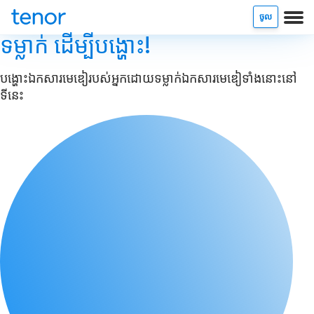
ចូល
ទម្លាក់ ដើម្បីបង្ហោះ!
បង្ហោះ​ឯកសារមេឌៀរបស់អ្នក​ដោយទម្លាក់ឯកសារមេឌៀ​ទាំងនោះនៅ
ទីនេះ