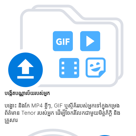
បង្កើតបណ្ណាល័យរបស់អ្នក
បង្ហោះ និងកែ MP4 ខ្លីៗ, GIF ឬស្ទីគ័ររបស់អ្នកទៅក្នុងកម្រង
ព័ត៌មាន Tenor របស់អ្នក ដើម្បីចែករំលែកជាមួយមិត្តភ័ក្ដិ និង
គ្រួសារ