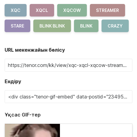
XQC
XQCL
XQCOW
STREAMER
STARE
BLINK BLINK
BLINK
CRAZY
URL мекенжайын бөлісу
Ендіру
Ұқсас GIF-тер