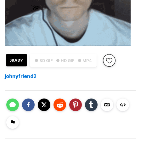
ЖАЗУ
● SD GIF
● HD GIF
● MP4
johnyfriend2