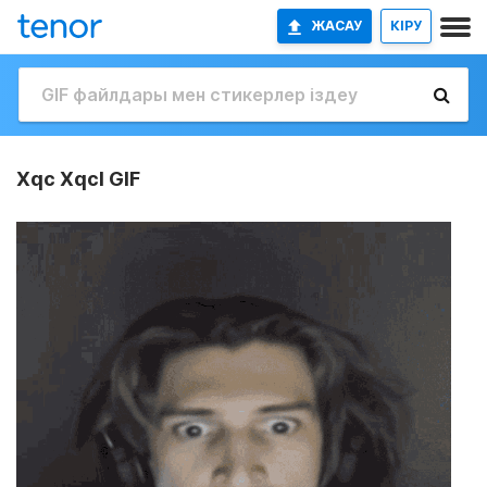
ЖАСАУ
КІРУ
Xqc Xqcl GIF