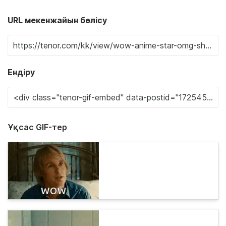
URL мекенжайын бөлісу
Ендіру
Ұқсас GIF-тер