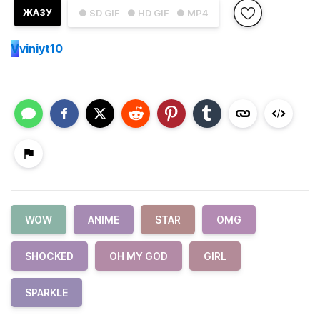
ЖАЗУ
● SD GIF
● HD GIF
● MP4
V
viniyt10
WOW
ANIME
STAR
OMG
SHOCKED
OH MY GOD
GIRL
SPARKLE