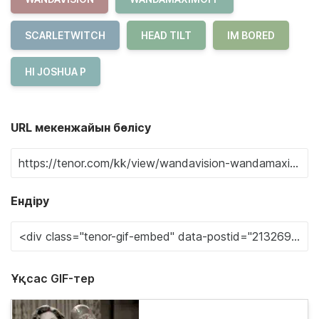
SCARLETWITCH
HEAD TILT
IM BORED
HI JOSHUA P
URL мекенжайын бөлісу
Ендіру
Ұқсас GIF-тер