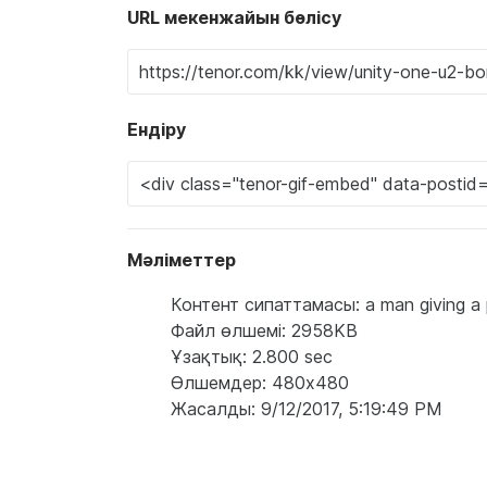
URL мекенжайын бөлісу
Ендіру
Мәліметтер
Контент сипаттамасы: a man giving a p
Файл өлшемі: 2958KB
Ұзақтық: 2.800 sec
Өлшемдер: 480x480
Жасалды: 9/12/2017, 5:19:49 PM