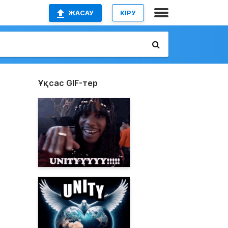
ЖАСАУ
КІРУ
Ұқсас GIF-тер