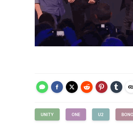
UNITY
ONE
U2
BON