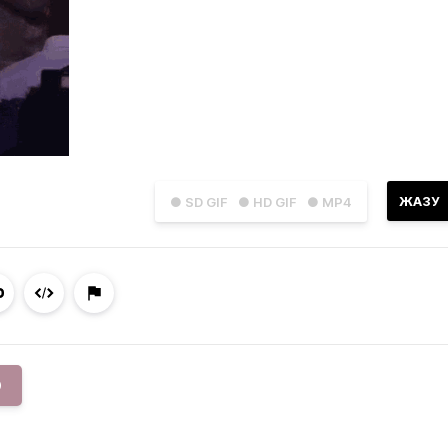
ЖАЗУ
● SD GIF
● HD GIF
● MP4
O